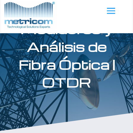
Medidores y
Análisis de
Fibra Óptica
|
OTDR